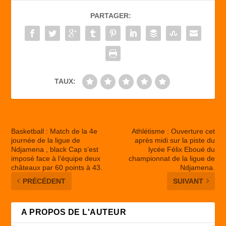
b
d
er
PARTAGER:
o
o
o
n
k
TAUX:
Basketball : Match de la 4e
Athlétisme : Ouverture cet
journée de la ligue de
après midi sur la piste du
Ndjamena , black Cap s’est
lycée Félix Eboué du
imposé face à l’équipe deux
championnat de la ligue de
châteaux par 60 points à 43.
Ndjamena.
PRÉCÉDENT
SUIVANT
A PROPOS DE L'AUTEUR