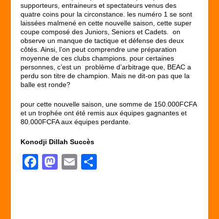
supporteurs, entraineurs et spectateurs venus des
quatre coins pour la circonstance. les numéro 1 se sont
laissées malmené en cette nouvelle saison, cette super
coupe composé des Juniors, Seniors et Cadets. on
observe un manque de tactique et défense des deux
côtés. Ainsi, l’on peut comprendre une préparation
moyenne de ces clubs champions. pour certaines
personnes, c’est un problème d’arbitrage que, BEAC a
perdu son titre de champion. Mais ne dit-on pas que la
balle est ronde?
pour cette nouvelle saison, une somme de 150.000FCFA
et un trophée ont été remis aux équipes gagnantes et
80.000FCFA aux équipes perdante.
Konodji Dillah Succès
F
M
E
P
a
a
m
ar
c
st
ail
ta
e
o
g