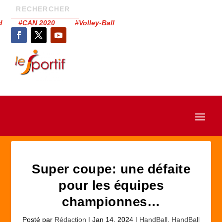
had #CAN 2020 #Volley-Ball
Super coupe: une défaite
pour les équipes
championnes…
Posté par
Rédaction
|
Jan 14, 2024
|
HandBall
,
HandBall