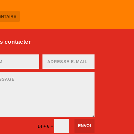
 contacter
ENVOI
=
14 + 6