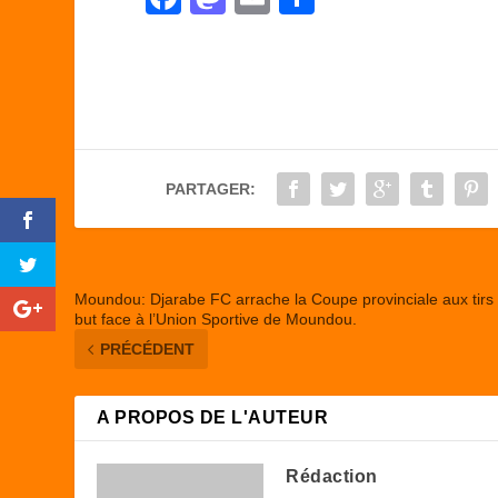
a
a
m
ar
c
st
ail
ta
e
o
g
b
d
er
o
o
PARTAGER:
o
n
k
Moundou: Djarabe FC arrache la Coupe provinciale aux tirs
but face à l’Union Sportive de Moundou.
PRÉCÉDENT
A PROPOS DE L'AUTEUR
Rédaction