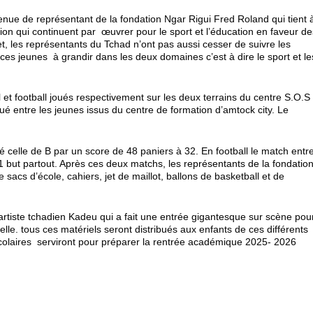
ue de représentant de la fondation Ngar Rigui Fred Roland qui tient 
tion qui continuent par œuvrer pour le sport et l’éducation en faveur de
 et, les représentants du Tchad n’ont pas aussi cesser de suivre les
r ces jeunes à grandir dans les deux domaines c’est à dire le sport et le
 et football joués respectivement sur les deux terrains du centre S.O.S
 joué entre les jeunes issus du centre de formation d’amtock city. Le
é celle de B par un score de 48 paniers à 32. En football le match entr
 1 but partout. Après ces deux matchs, les représentants de la fondatio
 sacs d’école, cahiers, jet de maillot, ballons de basketball et de
artiste tchadien Kadeu qui a fait une entrée gigantesque sur scène pou
elle. tous ces matériels seront distribués aux enfants de ces différents
s scolaires serviront pour préparer la rentrée académique 2025- 2026