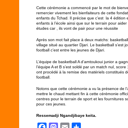
Cette cérémonie a commencé par le mot de bienven
remercier vivement les bienfaiteurs de cette fonda
enfants du Tchad. Il précise que c’est la 4 édition
enfants à l’école ainsi que sur le terrain pour aide
études car , ils vont de pair pour une réussite
Après son mot fait place à deux matchs: basketball
village situé au quartier Djari. Le basketball s’est
football c’est entre les jeunes de Djari.
L’équipe de basketball A d’amtoukoui junior a gagn
l’équipe A et B s’est soldé par un match nul, score
ont procédé à la remise des matériels constitués de
football.
Notons que cette cérémonie a vu la présence de l’
mettre le chaud mettant fin à cette cérémonie offici
centres pour le terrain de sport et les fourniture
pour ces jeunes.
Ressemadji Ngandjibaye keita.
F
M
E
P