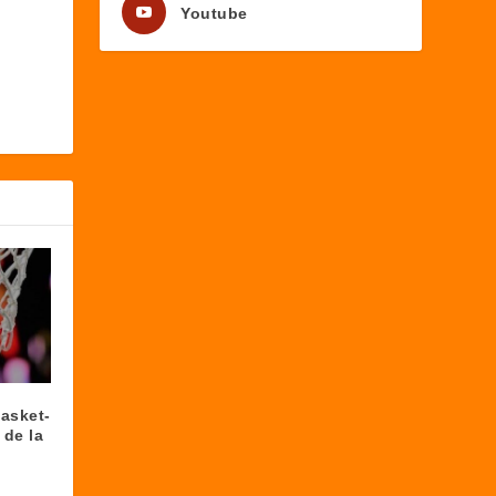
Youtube
asket-
 de la