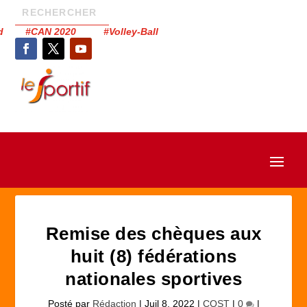
had #CAN 2020 #Volley-Ball
Remise des chèques aux
huit (8) fédérations
nationales sportives
Posté par
Rédaction
|
Juil 8, 2022
|
COST
|
0
|