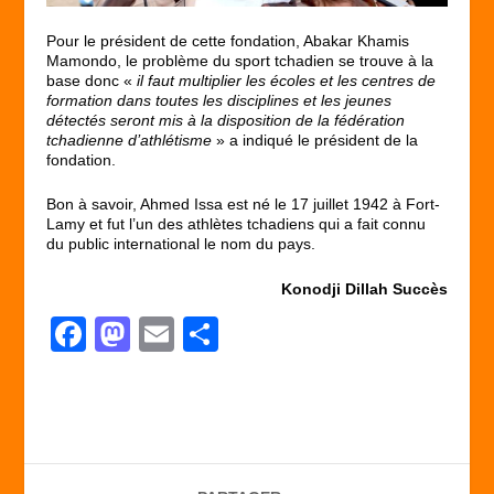
Pour le président de cette fondation, Abakar Khamis
Mamondo, le problème du sport tchadien se trouve à la
base donc «
il faut multiplier les écoles et les centres de
formation dans toutes les disciplines et les jeunes
détectés seront mis à la disposition de la fédération
tchadienne d’athlétisme
» a indiqué le président de la
fondation.
Bon à savoir, Ahmed Issa est né le 17 juillet 1942 à Fort-
Lamy et fut l’un des athlètes tchadiens qui a fait connu
du public international le nom du pays.
Konodji Dillah Succès
F
M
E
P
a
a
m
ar
c
st
ail
ta
e
o
g
b
d
er