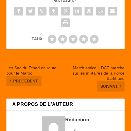
PARTAGER:
o
o
o
n
k
TAUX:
Les Sao du Tchad en route
Match amical : DCT marche
pour le Maroc
sur les militaires de la Force
Barkhane
PRÉCÉDENT
SUIVANT
A PROPOS DE L'AUTEUR
Rédaction