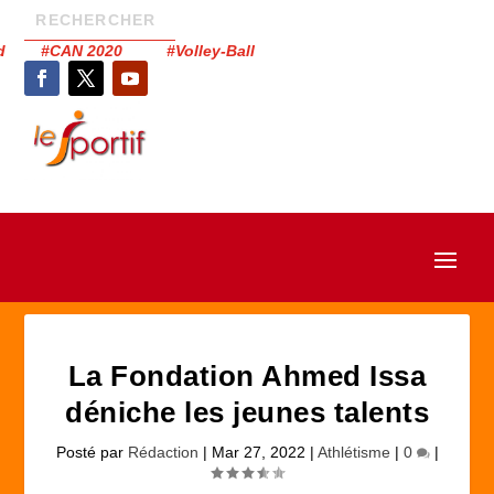
had #CAN 2020 #Volley-Ball
La Fondation Ahmed Issa
déniche les jeunes talents
Posté par
Rédaction
|
Mar 27, 2022
|
Athlétisme
|
0
|