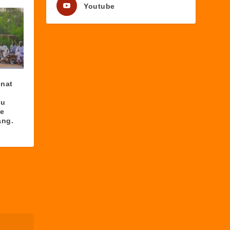
Youtube
nnat
ou
re
ang.