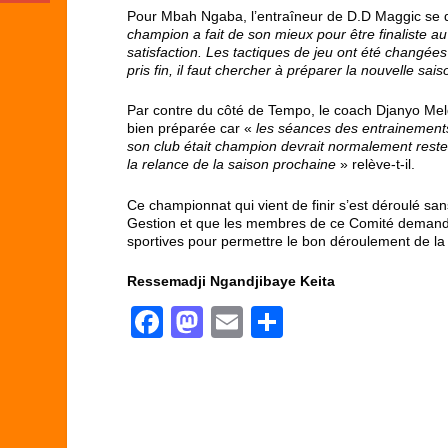
Pour Mbah Ngaba, l’entraîneur de D.D Maggic se dit
champion a fait de son mieux pour être finaliste au
satisfaction. Les tactiques de jeu ont été changée
pris fin, il faut chercher à préparer la nouvelle sais
Par contre du côté de Tempo, le coach Djanyo Melda
bien préparée car «
les séances des entrainements 
son club était champion devrait normalement reste
la relance de la saison prochaine
» relève-t-il.
Ce championnat qui vient de finir s’est déroulé sa
Gestion et que les membres de ce Comité demandent
sportives pour permettre le bon déroulement de la
Ressemadji Ngandjibaye Keita
F
M
E
P
a
a
m
ar
c
st
ail
ta
e
o
g