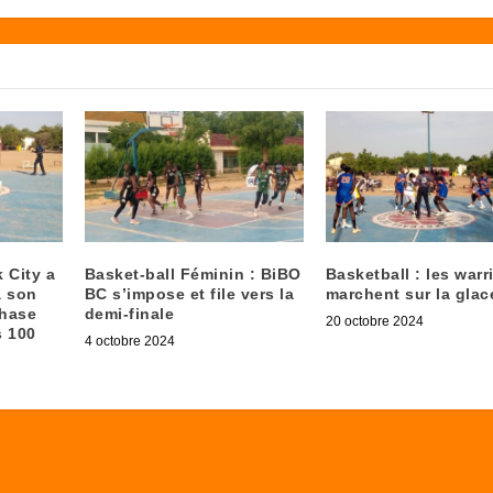
 City a
Basket-ball Féminin : BiBO
Basketball : les warr
à son
BC s’impose et file vers la
marchent sur la glac
phase
demi-finale
20 octobre 2024
s 100
4 octobre 2024