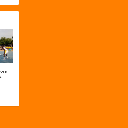
iors
e.