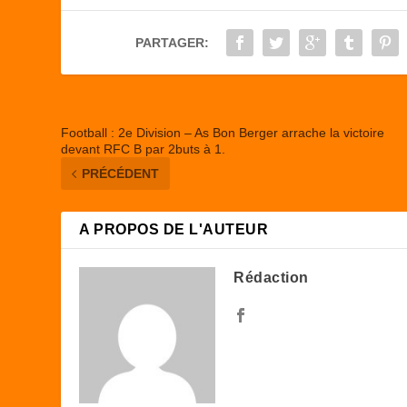
b
d
er
o
o
PARTAGER:
o
n
k
Football : 2e Division – As Bon Berger arrache la victoire
devant RFC B par 2buts à 1.
PRÉCÉDENT
A PROPOS DE L'AUTEUR
Rédaction