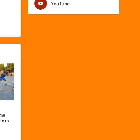
Youtube
ème
riors