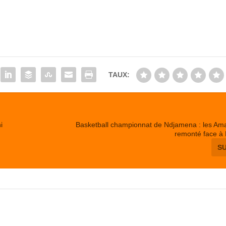
TAUX:
i
Basketball championnat de Ndjamena : les Am
remonté face à 
S