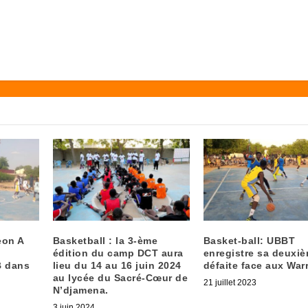
eon A
Basketball : la 3-ème
Basket-ball: UBBT
édition du camp DCT aura
enregistre sa deuxi
B dans
lieu du 14 au 16 juin 2024
défaite face aux War
au lycée du Sacré-Cœur de
21 juillet 2023
N’djamena.
3 juin 2024