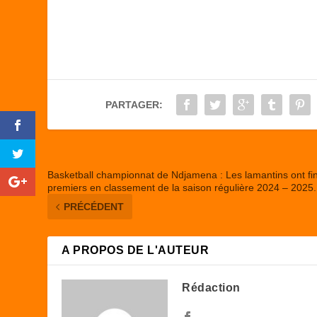
a
a
m
ar
c
st
ail
ta
e
o
g
b
d
er
o
o
PARTAGER:
o
n
k
Basketball championnat de Ndjamena : Les lamantins ont fin
premiers en classement de la saison régulière 2024 – 2025.
PRÉCÉDENT
A PROPOS DE L'AUTEUR
Rédaction