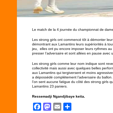
Le match de la 4 journée du championnat de dames
Les strong girls ont commencé tôt à démonter leur
démontrant aux Lamantins leurs supériorités à tou
jeu, elles ont pu encore imposer leurs rythmes au
presser l’adversaire et sont allées en pause avec 
Les strong girls comme leur nom indique sont revenu
collectivité mais aussi avec quelques belles perfo
aux Lamantins qui tergiversent et moins agressives
a dépossédé complètement l’adversaire du ballon. 
l’on sent aucune fatigue du côté des strong girls qui
Lamantins 23 paniers.
Ressemadji Ngandjibaye keita.
F
M
E
P