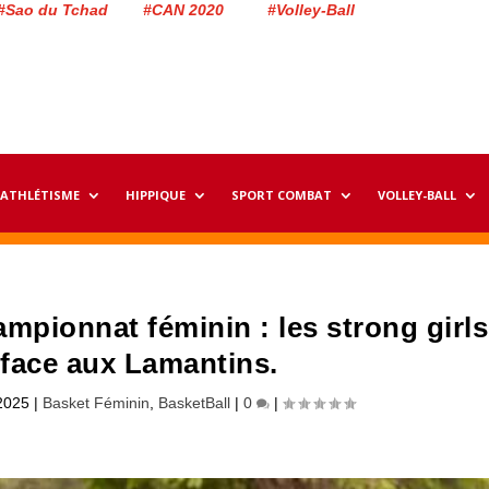
#Sao du Tchad #CAN 2020 #Volley-Ball
ATHLÉTISME
HIPPIQUE
SPORT COMBAT
VOLLEY-BALL
mpionnat féminin : les strong girls
é face aux Lamantins.
 2025
|
Basket Féminin
,
BasketBall
|
0
|