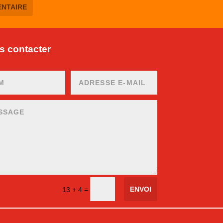
 contacter
ENVOI
=
13 + 4