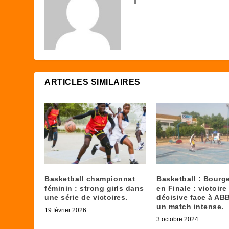
ARTICLES SIMILAIRES
Basketball championnat
Basketball : Bourg
féminin : strong girls dans
en Finale : victoire
une série de victoires.
décisive face à AB
un match intense.
19 février 2026
3 octobre 2024