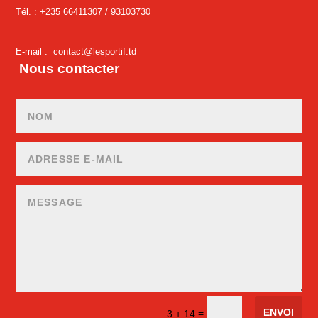
Tél. : +235 66411307 /
93103730
E-mail :
contact@lesportif.td
Nous contacter
ENVOI
=
3 + 14