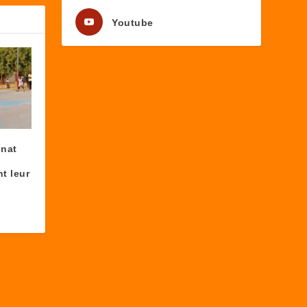
Youtube
nnat
t leur