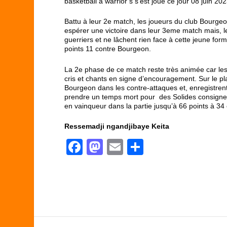
basketball à warrior’s s’est joué ce jour 08 juin 20
Battu à leur 2
e
match, les joueurs du club Bourgeon 
espérer une victoire dans leur 3eme match mais, 
guerriers et ne lâchent rien face à cette jeune fo
points 11 contre Bourgeon.
La 2
e
phase de ce match reste très animée car les 
cris et chants en signe d’encouragement. Sur le pl
Bourgeon dans les contre-attaques et, enregistren
prendre un temps mort pour des Solides consignes.
en vainqueur dans la partie jusqu’à 66 points à 34 et 
Ressemadji ngandjibaye Keita
F
M
E
P
a
a
m
ar
c
st
ail
ta
e
o
g
b
d
er