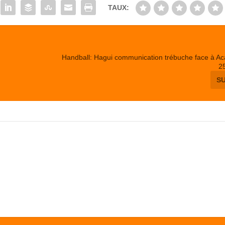
TAUX:
Handball: Hagui communication trébuche face à A
2
S