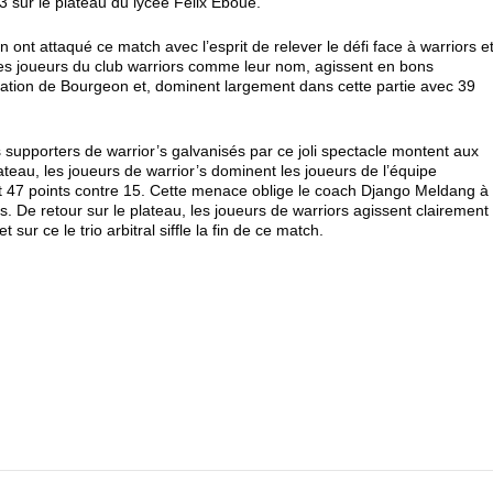
23 sur le plateau du lycée Félix Eboué.
ont attaqué ce match avec l’esprit de relever le défi face à warriors e
les joueurs du club warriors comme leur nom, agissent en bons
rmation de Bourgeon et, dominent largement dans cette partie avec 39
supporters de warrior’s galvanisés par ce joli spectacle montent aux
ateau, les joueurs de warrior’s dominent les joueurs de l’équipe
t 47 points contre 15. Cette menace oblige le coach Django Meldang à
 De retour sur le plateau, les joueurs de warriors agissent clairement
sur ce le trio arbitral siffle la fin de ce match.