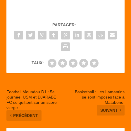
c
st
ail
ta
e
o
g
b
d
er
PARTAGER:
o
o
o
n
k
TAUX:
Football Moundou D1 : 5e
Basketball : Les Lamantins
journée, USM et DJARABE
se sont imposés face à
FC se quittent sur un score
Matabono.
vierge.
SUIVANT
PRÉCÉDENT