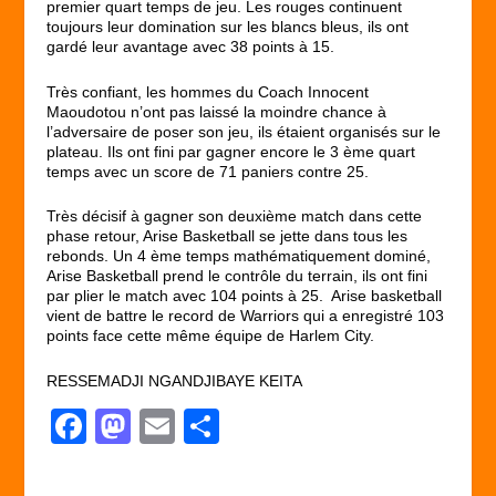
premier quart temps de jeu. Les rouges continuent
toujours leur domination sur les blancs bleus, ils ont
gardé leur avantage avec 38 points à 15.
Très confiant, les hommes du Coach Innocent
Maoudotou n’ont pas laissé la moindre chance à
l’adversaire de poser son jeu, ils étaient organisés sur le
plateau. Ils ont fini par gagner encore le 3 ème quart
temps avec un score de 71 paniers contre 25.
Très décisif à gagner son deuxième match dans cette
phase retour, Arise Basketball se jette dans tous les
rebonds. Un 4 ème temps mathématiquement dominé,
Arise Basketball prend le contrôle du terrain, ils ont fini
par plier le match avec 104 points à 25. Arise basketball
vient de battre le record de Warriors qui a enregistré 103
points face cette même équipe de Harlem City.
RESSEMADJI NGANDJIBAYE KEITA
F
M
E
P
a
a
m
ar