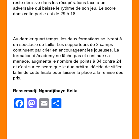
reste décisive dans les récupérations face à un
adversaire qui baisse le rythme de son jeu. Le score
dans cette partie est de 29 à 18.
Au dernier quart temps, les deux formations se livrent à
un spectacle de taille. Les supporteurs de 2 camps
continuent par crier en encourageant les joueuses. La
formation d’Academy ne lâche pas et continue sa
menace, augmente le nombre de points à 34 contre 24
et c’est sur ce score que le duo arbitral décide de siffler
la fin de cette finale pour laisser la place à la remise des
prix.
Ressemadji Ngandjibaye Keita
F
M
E
P
a
a
m
ar
c
st
ail
ta
e
o
g