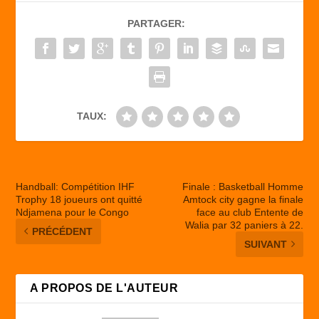
b
d
er
PARTAGER:
o
o
o
n
k
TAUX:
Handball: Compétition IHF
Finale : Basketball Homme
Trophy 18 joueurs ont quitté
Amtock city gagne la finale
Ndjamena pour le Congo
face au club Entente de
Walia par 32 paniers à 22.
PRÉCÉDENT
SUIVANT
A PROPOS DE L'AUTEUR