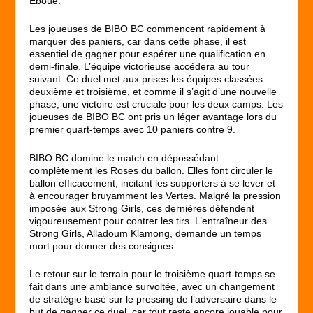
Éboué.
Les joueuses de BIBO BC commencent rapidement à
marquer des paniers, car dans cette phase, il est
essentiel de gagner pour espérer une qualification en
demi-finale. L’équipe victorieuse accédera au tour
suivant. Ce duel met aux prises les équipes classées
deuxième et troisième, et comme il s’agit d’une nouvelle
phase, une victoire est cruciale pour les deux camps. Les
joueuses de BIBO BC ont pris un léger avantage lors du
premier quart-temps avec 10 paniers contre 9.
BIBO BC domine le match en dépossédant
complètement les Roses du ballon. Elles font circuler le
ballon efficacement, incitant les supporters à se lever et
à encourager bruyamment les Vertes. Malgré la pression
imposée aux Strong Girls, ces dernières défendent
vigoureusement pour contrer les tirs. L’entraîneur des
Strong Girls, Alladoum Klamong, demande un temps
mort pour donner des consignes.
Le retour sur le terrain pour le troisième quart-temps se
fait dans une ambiance survoltée, avec un changement
de stratégie basé sur le pressing de l’adversaire dans le
but de gagner ce duel, car tout reste encore jouable pour