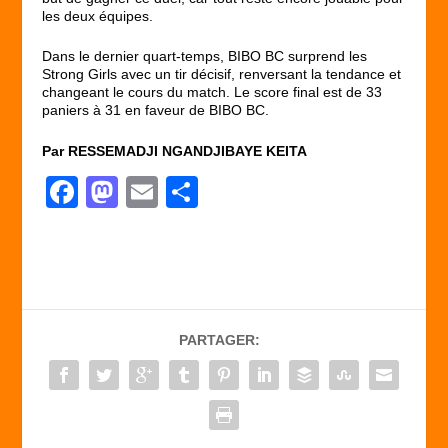
les deux équipes.
Dans le dernier quart-temps, BIBO BC surprend les
Strong Girls avec un tir décisif, renversant la tendance et
changeant le cours du match. Le score final est de 33
paniers à 31 en faveur de BIBO BC.
Par RESSEMADJI NGANDJIBAYE KEITA
F
M
E
P
a
a
m
ar
c
st
ail
ta
e
o
g
b
d
er
PARTAGER:
o
o
o
n
k