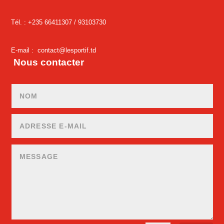
Tél. : +235 66411307 /
93103730
E-mail :
contact@lesportif.td
Nous contacter