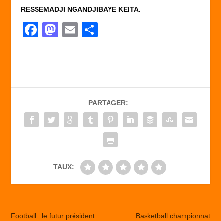
RESSEMADJI NGANDJIBAYE KEITA.
F
M
E
P
a
a
m
ar
c
st
ail
ta
e
o
g
b
d
er
PARTAGER:
o
o
o
n
k
TAUX:
Football : le futur président
Basketball championnat