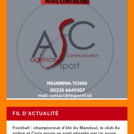
FIL D’ACTUALITÉ
Football : championnat d’été du Mandoul, le club As
police et Croix rouge se sont séparés par un score