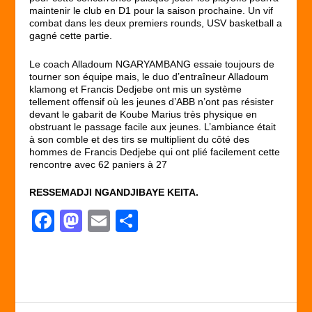
maintenir le club en D1 pour la saison prochaine. Un vif
combat dans les deux premiers rounds, USV basketball a
gagné cette partie.
Le coach Alladoum NGARYAMBANG essaie toujours de
tourner son équipe mais, le duo d’entraîneur Alladoum
klamong et Francis Dedjebe ont mis un système
tellement offensif où les jeunes d’ABB n’ont pas résister
devant le gabarit de Koube Marius très physique en
obstruant le passage facile aux jeunes. L’ambiance était
à son comble et des tirs se multiplient du côté des
hommes de Francis Dedjebe qui ont plié facilement cette
rencontre avec 62 paniers à 27
RESSEMADJI NGANDJIBAYE KEITA.
F
M
E
P
a
a
m
ar
c
st
ail
ta
e
o
g
b
d
er