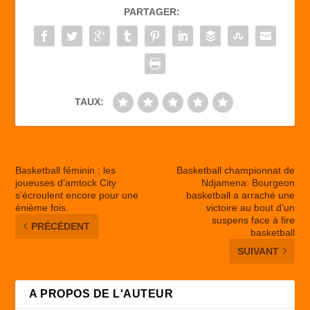
PARTAGER:
o
o
o
n
k
TAUX:
Basketball féminin : les
Basketball championnat de
joueuses d’amtock City
Ndjamena: Bourgeon
s’écroulent encore pour une
basketball a arraché une
énième fois.
victoire au bout d’un
suspens face à fire
PRÉCÉDENT
basketball
SUIVANT
A PROPOS DE L'AUTEUR