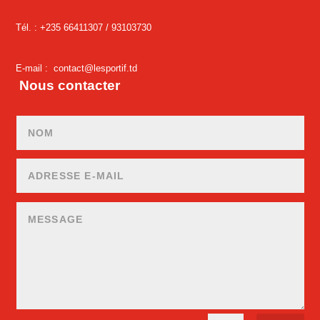
Tél. : +235 66411307 /
93103730
E-mail :
contact@lesportif.td
Nous contacter