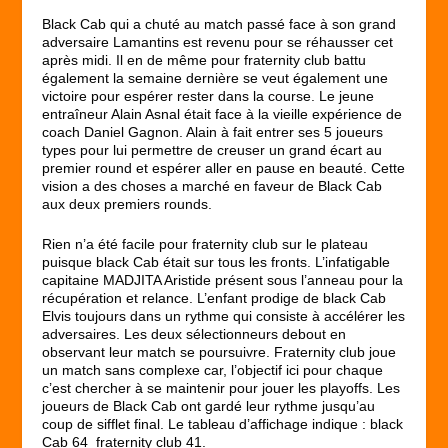
Black Cab qui a chuté au match passé face à son grand
adversaire Lamantins est revenu pour se réhausser cet
après midi. Il en de même pour fraternity club battu
également la semaine dernière se veut également une
victoire pour espérer rester dans la course. Le jeune
entraîneur Alain Asnal était face à la vieille expérience de
coach Daniel Gagnon. Alain à fait entrer ses 5 joueurs
types pour lui permettre de creuser un grand écart au
premier round et espérer aller en pause en beauté. Cette
vision a des choses a marché en faveur de Black Cab
aux deux premiers rounds.
Rien n’a été facile pour fraternity club sur le plateau
puisque black Cab était sur tous les fronts. L’infatigable
capitaine MADJITA Aristide présent sous l’anneau pour la
récupération et relance. L’enfant prodige de black Cab
Elvis toujours dans un rythme qui consiste à accélérer les
adversaires. Les deux sélectionneurs debout en
observant leur match se poursuivre. Fraternity club joue
un match sans complexe car, l’objectif ici pour chaque
c’est chercher à se maintenir pour jouer les playoffs. Les
joueurs de Black Cab ont gardé leur rythme jusqu’au
coup de sifflet final. Le tableau d’affichage indique : black
Cab 64 fraternity club 41.