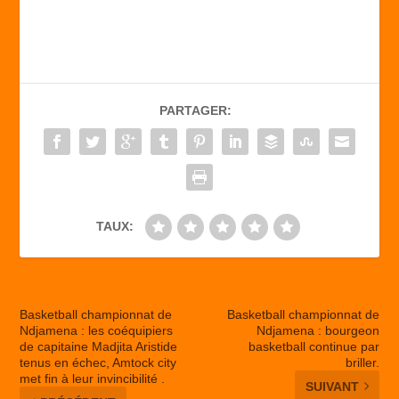
a
a
m
ar
c
st
ail
ta
e
o
g
b
d
er
PARTAGER:
o
o
o
n
k
TAUX:
Basketball championnat de
Basketball championnat de
Ndjamena : les coéquipiers
Ndjamena : bourgeon
de capitaine Madjita Aristide
basketball continue par
tenus en échec, Amtock city
briller.
met fin à leur invincibilité .
SUIVANT