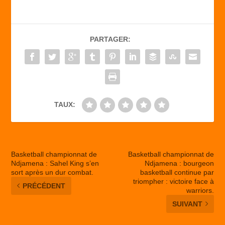
e
o
g
b
d
er
PARTAGER:
o
o
o
n
k
TAUX:
Basketball championnat de
Basketball championnat de
Ndjamena : Sahel King s’en
Ndjamena : bourgeon
sort après un dur combat.
basketball continue par
triompher : victoire face à
PRÉCÉDENT
warriors.
SUIVANT