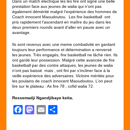
Dans un match électrique les les fire ont signé une belle
prestation face aux jeunes de walia qui n’ont pas
également démérité malgré l’expérience des hommes de
Coach innocent Maoudoutou. Les fire basketball ont
pris rapidement l’ascendant en maître du jeu dans les
deux premiers rounds avant d’aller en pause avec un
avantage.
Ils sont revenus avec une meme combativité en gardant
toujours leur performance et détermination a renversé
les jeunes. Très engagés, fire basketball ne lâche rien. Ils
ont gardé leur possession. Malgré cette avancée de fire
basketball par des contre attaques, les jeunes de walia
n’ont pas baissé mais , ont fini par s’incliner face à la
veille expérience des adversaires. Victoire méritée pour
les poulains de coach innocent Maoudoutou. L’on peut
lire sur le plateau : As fire 78 , cofid walia 72.
Ressemadji Ngandjibaye keita.
F
M
E
P
a
a
m
ar
c
st
ail
ta