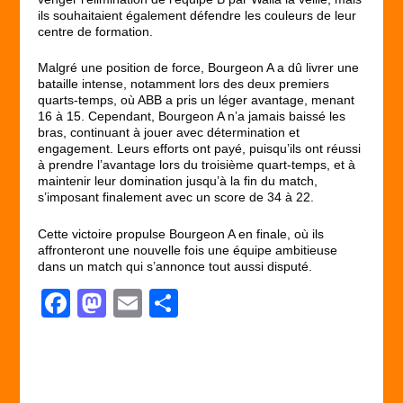
ils souhaitaient également défendre les couleurs de leur
centre de formation.
Malgré une position de force, Bourgeon A a dû livrer une
bataille intense, notamment lors des deux premiers
quarts-temps, où ABB a pris un léger avantage, menant
16 à 15. Cependant, Bourgeon A n’a jamais baissé les
bras, continuant à jouer avec détermination et
engagement. Leurs efforts ont payé, puisqu’ils ont réussi
à prendre l’avantage lors du troisième quart-temps, et à
maintenir leur domination jusqu’à la fin du match,
s’imposant finalement avec un score de 34 à 22.
Cette victoire propulse Bourgeon A en finale, où ils
affronteront une nouvelle fois une équipe ambitieuse
dans un match qui s’annonce tout aussi disputé.
F
M
E
P
a
a
m
ar
c
st
ail
ta
e
o
g