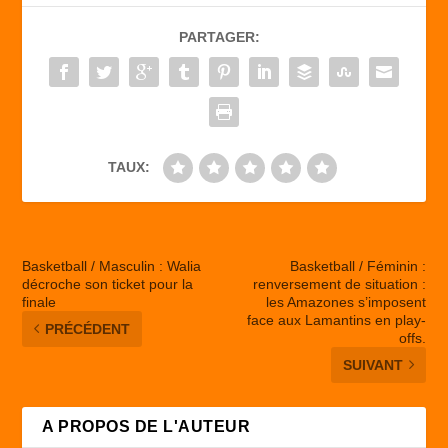
b
d
er
PARTAGER:
o
o
o
n
k
TAUX:
Basketball / Masculin : Walia
Basketball / Féminin :
décroche son ticket pour la
renversement de situation :
finale
les Amazones s’imposent
face aux Lamantins en play-
PRÉCÉDENT
offs.
SUIVANT
A PROPOS DE L'AUTEUR