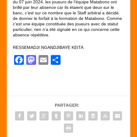
du 07 juin 2024, les joueurs de l’équipe Matabono ont
brillé par leur absence car ils étaient que deux sur le
banc, c’est sur ce nombre que le Staff arbitral a décidé
de donner le forfait à la formation de Matabono. Comme
c’est une équipe constituée des joueurs avec de statut
particulier, rien n’a été signalé en ce qui concerne cette
absence répétitive.
RESSEMADJI NGANDJIBAYE KEITA
F
M
E
P
a
a
m
ar
c
st
ail
ta
e
o
g
b
d
er
PARTAGER:
o
o
o
n
k