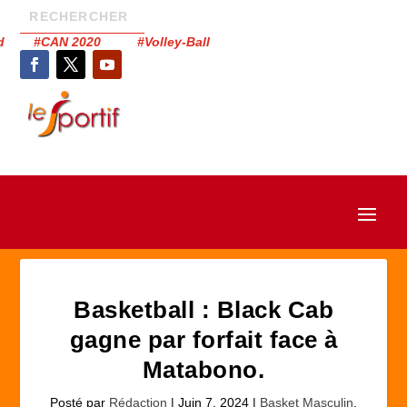
had #CAN 2020 #Volley-Ball
Basketball : Black Cab
gagne par forfait face à
Matabono.
Posté par
Rédaction
|
Juin 7, 2024
|
Basket Masculin
,