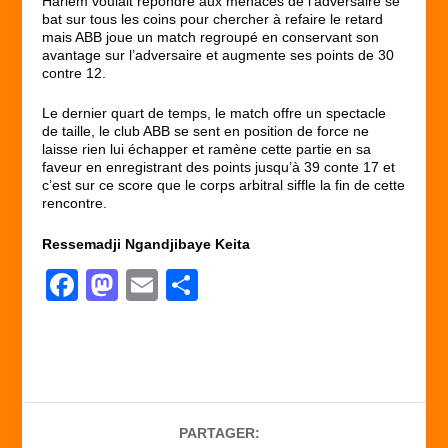
Harlem voulait répondre aux menaces de l’adversaire se
bat sur tous les coins pour chercher à refaire le retard
mais ABB joue un match regroupé en conservant son
avantage sur l’adversaire et augmente ses points de 30
contre 12.
Le dernier quart de temps, le match offre un spectacle
de taille, le club ABB se sent en position de force ne
laisse rien lui échapper et ramène cette partie en sa
faveur en enregistrant des points jusqu’à 39 conte 17 et
c’est sur ce score que le corps arbitral siffle la fin de cette
rencontre.
Ressemadji Ngandjibaye Keita
F
M
E
P
a
a
m
ar
c
st
ail
ta
e
o
g
b
d
er
PARTAGER:
o
o