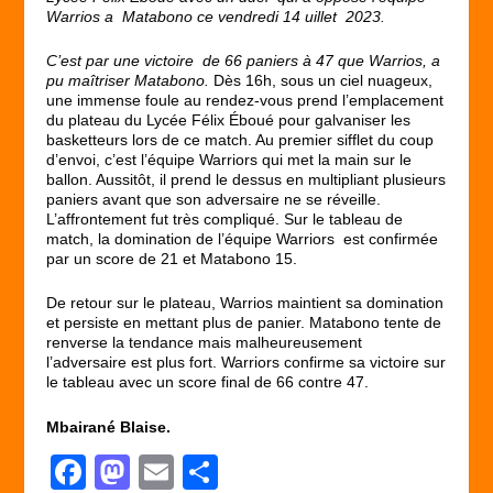
Warrios a Matabono ce vendredi 14 uillet 2023.
C’est par une victoire de 66 paniers à
47 que Warrios, a
pu maîtriser
Matabono.
Dès 16h, sous un ciel nuageux,
une immense foule au rendez-vous prend l’emplacement
du plateau du Lycée Félix Éboué pour galvaniser les
basketteurs lors de ce match. Au premier sifflet du coup
d’envoi, c’est l’équipe Warriors qui met la main sur le
ballon. Aussitôt, il prend le dessus en multipliant plusieurs
paniers avant que son adversaire ne se réveille.
L’affrontement fut très compliqué. Sur le tableau de
match, la domination de l’équipe Warriors est confirmée
par un score de 21 et Matabono 15.
De retour sur le plateau, Warrios maintient sa domination
et persiste en mettant plus de panier. Matabono tente de
renverse la tendance mais malheureusement
l’adversaire est plus fort. Warriors confirme sa victoire sur
le tableau avec un score final de 66 contre 47.
Mbairané Blaise.
F
M
E
P