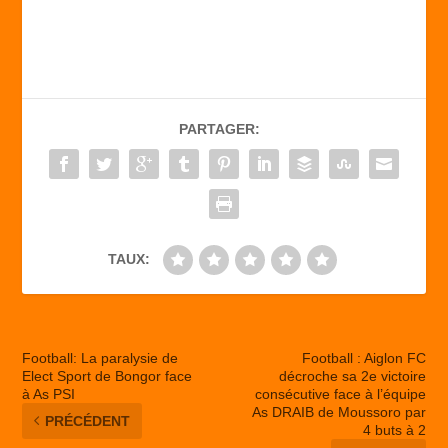
a
a
m
ar
c
st
ail
ta
e
o
g
b
d
er
PARTAGER:
o
o
o
n
k
TAUX:
Football: La paralysie de
Football : Aiglon FC
Elect Sport de Bongor face
décroche sa 2e victoire
à As PSI
consécutive face à l’équipe
As DRAIB de Moussoro par
PRÉCÉDENT
4 buts à 2