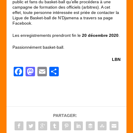
public et fans du basket-ball qu’elle procédera à une
campagne de formation des officiels (arbitres). A cet
effet, toute personne intéressée est priée de contacter la
Ligue de Basket-ball de N’Djamena a travers sa page
Facebook.
Les enregistrements prendront fin le
20 décembre 2020
.
Passionnément basket-ball.
LBN
F
M
E
P
a
a
m
ar
c
st
ail
ta
e
o
g
b
d
er
PARTAGER:
o
o
o
n