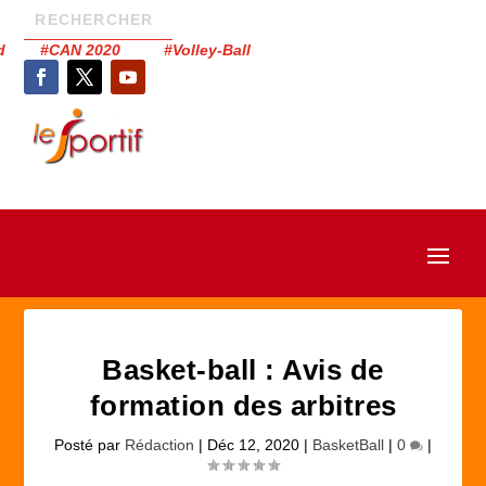
had #CAN 2020 #Volley-Ball
Basket-ball : Avis de
formation des arbitres
Posté par
Rédaction
|
Déc 12, 2020
|
BasketBall
|
0
|