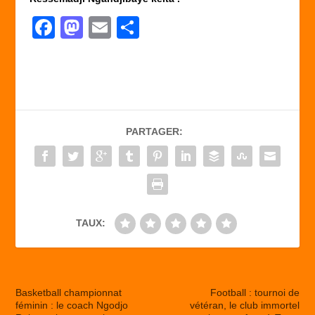
F
M
E
P
a
a
m
ar
c
st
ail
ta
e
o
g
b
d
er
PARTAGER:
o
o
o
n
k
TAUX:
Basketball championnat
Football : tournoi de
féminin : le coach Ngodjo
vétéran, le club immortel